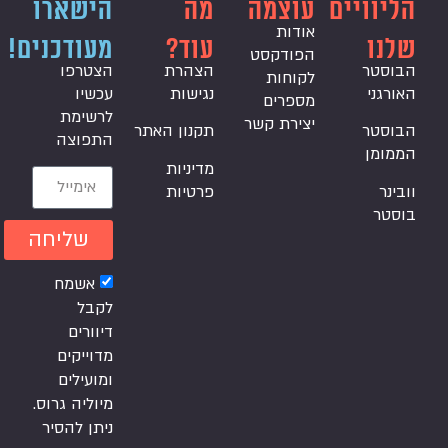
הליוויים
עוצמה
מה
הישארו
אודות
שלנו
עוד?
מעודכנים!
הפודקסט
הבוסטר
הצהרת
הצטרפו
לקוחות
האורגני
נגישות
עכשיו
מספרים
לרשימת
יצירת קשר
הבוסטר
תקנון האתר
התפוצה
הממומן
מדיניות
וובינר
פרטיות
בוסטר
שליחה
אשמח
לקבל
דיוורים
מדוייקים
ומועילים
מיוליה גרוס.
ניתן להסיר