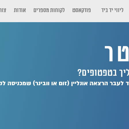
ליווי יד ביד
פודקאסט
לקוחות מספרים
אודות
צור
טר
ליך בטפטופים?
יד לעבר הרצאה אונליין (זום או וובינר) שמכניסה לק