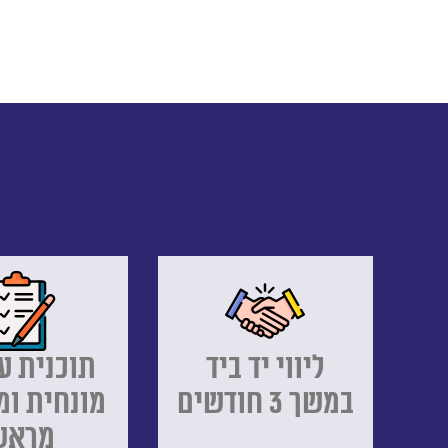
ליווי יד ביד
תוכנית ע
במשך 3 חודשים
מונחית ומ
מראש