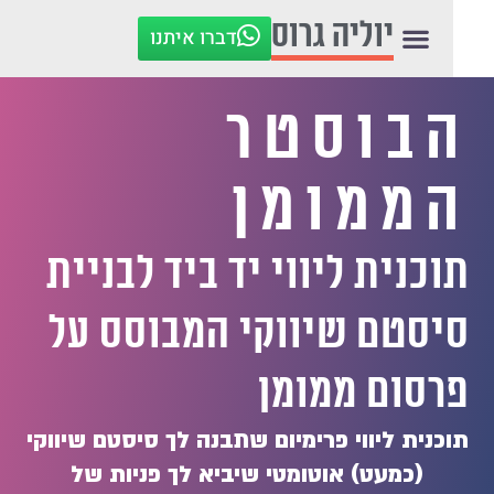
לתוכן
יוליה גרוס
דברו איתנו
בוסטר
ממומן
וכנית ליווי יד ביד לבניית
יסטם שיווקי המבוסס על
פת
רסום ממומן
כנית ליווי פרימיום שתבנה לך סיסטם שיווקי
(כמעט)
אוטומטי שיביא לך פניות של