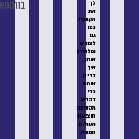
לך
בווטסאפ.
את
הקמפיין
כמו
גם
לומדים
ומלמדים
אותך
איך
לדייק
אותם
כדי
להביא
מקסימום
תוצאות
מעולות
תמורת