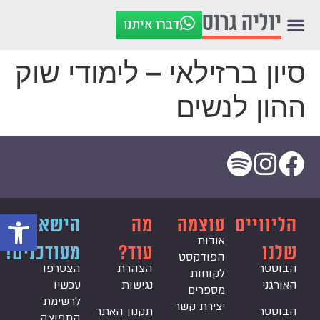
לתוכן
יוליה גרוס
דברו איתנו
סיון ברזילאי – לימודי שוק
ההון לנשים
פתח סרגל
הליוויים
עוצמה
מה
הישארו
אודות
שלנו
עוד?
מעודכנים!
הפודקסט
הבוסטר
הצהרת
הצטרפו
לקוחות
האורגני
נגישות
עכשיו
מספרים
לרשימת
יצירת קשר
הבוסטר
תקנון האתר
התפוצה