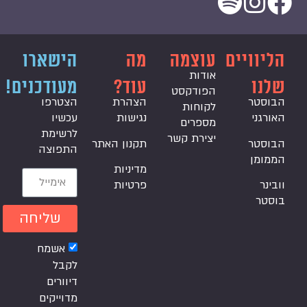
הליוויים
עוצמה
מה
הישארו
אודות
שלנו
עוד?
מעודכנים!
הפודקסט
הבוסטר
הצהרת
הצטרפו
לקוחות
האורגני
נגישות
עכשיו
מספרים
לרשימת
יצירת קשר
הבוסטר
תקנון האתר
התפוצה
הממומן
מדיניות
וובינר
פרטיות
בוסטר
שליחה
אשמח
לקבל
דיוורים
מדוייקים