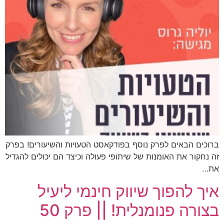
ברוכים הבאים לפרק נוסף בפודקאסט הטעויות והשיעורים! בפרק
זה נחקור את האומנות של שיתופי פעולה וכיצד הם יכולים להגדיל
את…
איך להפוך שיווק חינמי ליעיל
בצורה פנומנלית! || פרק 50