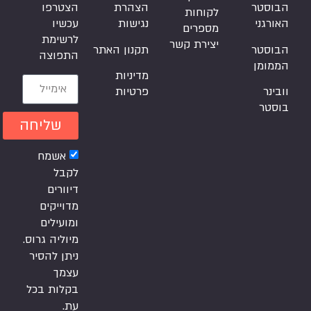
הבוסטר
הצהרת
הצטרפו
לקוחות
האורגני
נגישות
עכשיו
מספרים
לרשימת
יצירת קשר
הבוסטר
תקנון האתר
התפוצה
הממומן
מדיניות
וובינר
פרטיות
בוסטר
שליחה
אשמח
לקבל
דיוורים
מדוייקים
ומועילים
מיוליה גרוס.
ניתן להסיר
עצמך
בקלות בכל
עת.