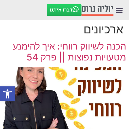
לתוכן
יוליה גרוס
דברו איתנו
ארכיונים
הכנה לשיווק רווחי: איך להימנע
מטעויות נפוצות || פרק 54
פתח סרגל