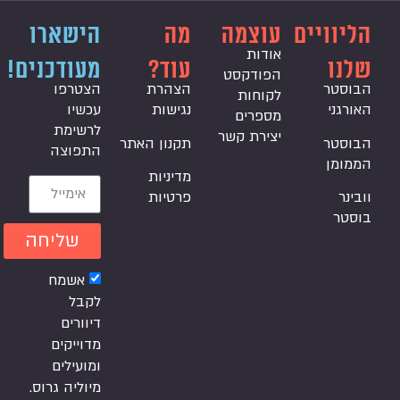
הליוויים
עוצמה
מה
הישארו
אודות
שלנו
עוד?
מעודכנים!
הפודקסט
הבוסטר
הצהרת
הצטרפו
לקוחות
האורגני
נגישות
עכשיו
מספרים
לרשימת
יצירת קשר
הבוסטר
תקנון האתר
התפוצה
הממומן
מדיניות
וובינר
פרטיות
בוסטר
שליחה
אשמח
לקבל
דיוורים
מדוייקים
ומועילים
מיוליה גרוס.