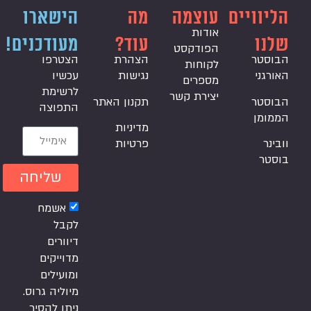
הליוויים
עוצמה
מה
הישארו
אודות
שלנו
עוד?
מעודכנים!
הפודקסט
הבוסטר
הצהרת
הצטרפו
לקוחות
האורגני
נגישות
עכשיו
מספרים
לרשימת
יצירת קשר
הבוסטר
תקנון האתר
התפוצה
הממומן
מדיניות
וובינר
פרטיות
בוסטר
שליחה
אשמח
לקבל
דיוורים
מדוייקים
ומועילים
מיוליה גרוס.
ניתן להסיר