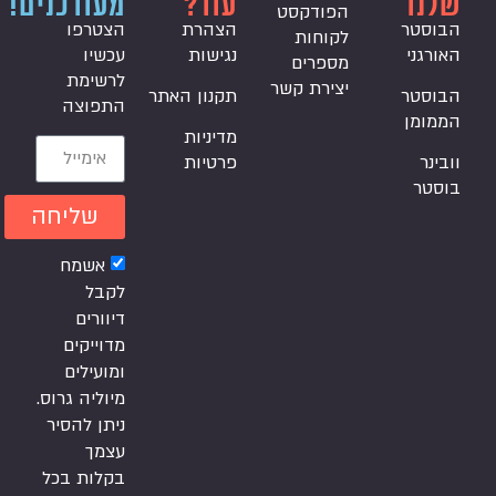
שלנו
עוד?
מעודכנים!
הפודקסט
הבוסטר
הצהרת
הצטרפו
לקוחות
האורגני
נגישות
עכשיו
מספרים
לרשימת
יצירת קשר
הבוסטר
תקנון האתר
התפוצה
הממומן
מדיניות
וובינר
פרטיות
בוסטר
שליחה
אשמח
לקבל
דיוורים
מדוייקים
ומועילים
מיוליה גרוס.
ניתן להסיר
עצמך
בקלות בכל