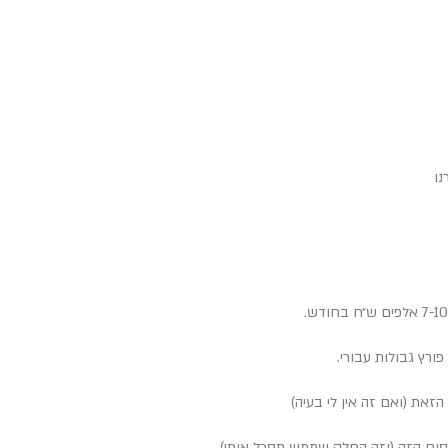
נו
את (ואם זה אין לי בעיה)
חסום הזה (וזה החלק שממש תסכל אותי).