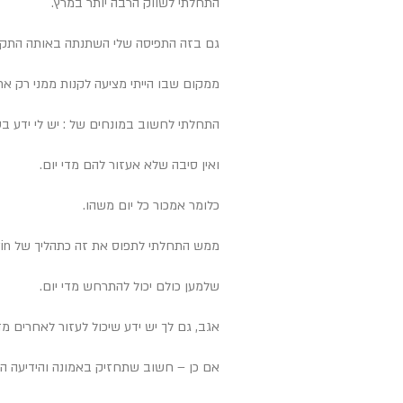
התחלתי לשווק הרבה יותר במרץ.
גם בזה התפיסה שלי השתנתה באותה התקופה ב-180 
ממקום שבו הייתי מציעה לקנות ממני רק א
התחלתי לחשוב במונחים של : יש לי ידע בע
ואין סיבה שלא אעזור להם מדי יום.
כלומר אמכור כל יום משהו.
ממש התחלתי לתפוס את זה כתהליך של win win
שלמען כולם יכול להתרחש מדי יום.
אגב, גם לך יש ידע שיכול לעזור לאחרים מד
אם כן – חשוב שתחזיק באמונה והידיעה ה