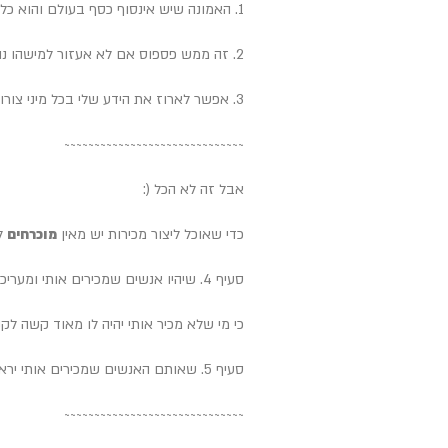
1. האמונה שיש אינסוף כסף בעולם והוא כל הזמן זורם והוא יכול לזרום אליי
2. זה ממש פספוס אם לא אעזור למישהו נוסף היום.
3. אפשר לארוז את הידע שלי בכל מיני צורות כדי שזה יתאים לאנשים שונים.
~~~~~~~~~~~~~~~
~~~~~~~~~~~~~~~
אבל זה לא הכל (:
כדי שאוכל ליצור מכירות יש מאין
מוכרחים
להת
סעיף 4. שיהיו אנשים שמכירים אותי ומעריכים אותי (שהם לקוחות פוטנציאליים. לא אמא ואבא שלי) .
כי מי שלא מכיר אותי יהיה לו מאוד קשה לק
סעיף 5. שאותם האנשים שמכירים אותי יראו את ההצעה שלי. ושכולם יראו. לא רק 10% או אפילו מחצית מהם.
~~~~~~~~~~~~~~~
~~~~~~~~~~~~~~~