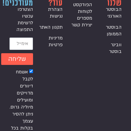
שלנו
עוד?
מעודכנים!
הפודקסט
הבוסטר
הצהרת
הצטרפו
לקוחות
האורגני
נגישות
עכשיו
מספרים
לרשימת
יצירת קשר
הבוסטר
תקנון האתר
התפוצה
הממומן
מדיניות
וובינר
פרטיות
בוסטר
שליחה
אשמח
לקבל
דיוורים
מדוייקים
ומועילים
מיוליה גרוס.
ניתן להסיר
עצמך
בקלות בכל