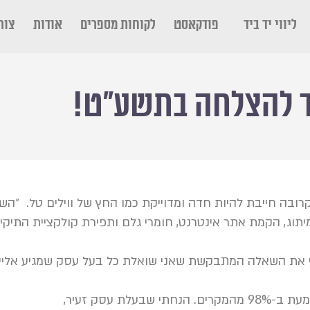
ליווי יד ביד
פודקאסט
לקוחות מספרים
אודות
צור
 להצלחה בתשע״ט!‎
ובה חייבת להיות חדה ומדוייקת כמו החץ של ווילים טל. ״ה
תוג, הקמת אתר אינטרנט, חומרי גלם ותפירת קולקציית התיקים
י את השאלה המתבקשת שאני שואלת כל בעל עסק שמגיע אליי ל
עלת עסק זעיר,