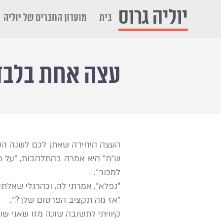
יוליה גרוס
בית
מועדון החברים של יוליה
עצה אחת בלבד
העצה היחידה שאתן לכם לשנה הקר
ש״ח" היא אמרה בהתלהבות, ״על מי
למכור״.
"נפלא", אמרתי לה, וכהרגלי שאלת
״אז מה תקציב הפרסום שלך?״.
קיוויתי לתשובה שונה מזו שאני שומעת ב-98% מהמקרים. הנחתי שב