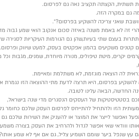
 תשתית, הקצתה תקציב נאה גם לפרסום.
ה גם במקרה הזה.
חושבת שאני צריכה להשקיע בפרסום?״.
י זה לא באמת משנה באיזה סכום אנקוב הואי שמע גבוה מדי 
רות בעצם שתי בעיות,שהן גם הגורמות העיקריות לסגירה של
 קטנים משקיעים בהמון אפקטים בעסק, למעט שיווק ופרסום.
ים יקרים, מיטת טיפולים, מנורה מיוחדת, שמנים, מגבות וכל
ה להשקיע בפרסום, היא תרצה לדעת מתי ההוצאה הזו נגמרת א
שנה החדשה, הבאה עלינו לטובה.
כם בסטטיסטיקות של העסקים הנסגרים מדי שנה בישראל,
עותית הזו ולהתחיל להתייחס לפרסום העסק שלכם כחומר גל
פעל ואפשר לייצר את המוצר או להעניק את השירות שלכם גם 
אותו ווודאי שאי אפשר לגדול ולהרחיב את העסק בצורה משמעו
ם עץ שנפל ביער שומם השמיע צליל, גם אם אף לא שמע אותו?