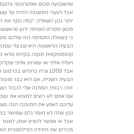
שהשקיעה סכום אסטרונומי בהקמת
אבל לצערי התשובה חזרה על עצמ
יותר נכון השאלה: ״כמה כסף את 
מכאן תסריט השיחה ידוע מראש,שהר
כי בשאלה התמימה הזו שלהם מסתת
הבעיה הראשונה היא שבעלי עסקים
קוסמטיקאית תקנה בקלות מלאי קרמ
ויעלה אלפי או עשרות אלפי שקלים,
אבל 1,000 ש״ח בחודש בפרסום נראית לה הוצאה מוגזמת, לא משתלמת ומאיימת.
הבעיה השנייה, אם היא כבר מוכנ
זוהי, רבותי, המתנה שלי לכבוד ה
אם אתם לא רוצים למצוא את עצמ
עליכם לאמץ את התובנה הכה משמ
נכון שזה לא חומר גלם שמיוצר במ
אבל אי אפשר להפיץ אותו, למכור 
מכירים את החידה הפילוסופית הא