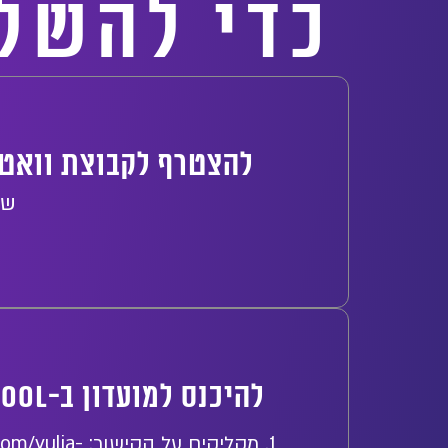
כדי להשל
להצטרף לקבוצת וואטס
שם
להיכנס למועדון ב-skool, שם כבר מחכים לך קורסים בשווי אלפי שקלים, ללא עלות!
1. מקליקים על הקישור:
om/yulia-