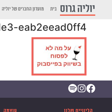
לתוכן
יוליה גרוס
בית
מועדון החברים של יוליה
de3-eab2eead0ff4
הליוויים שלנו
עוצמה