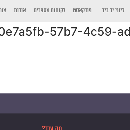
ליווי יד ביד
פודקאסט
לקוחות מספרים
אודות
צור
0e7a5fb-57b7-4c59-a
מה עוד?