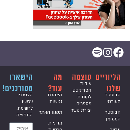
הליוויים
עוצמה
מה
הישארו
אודות
שלנו
עוד?
מעודכנים!
הפודקסט
הבוסטר
הצהרת
הצטרפו
לקוחות
האורגני
נגישות
עכשיו
מספרים
לרשימת
יצירת קשר
הבוסטר
תקנון האתר
התפוצה
הממומן
מדיניות
וובינר
פרטיות