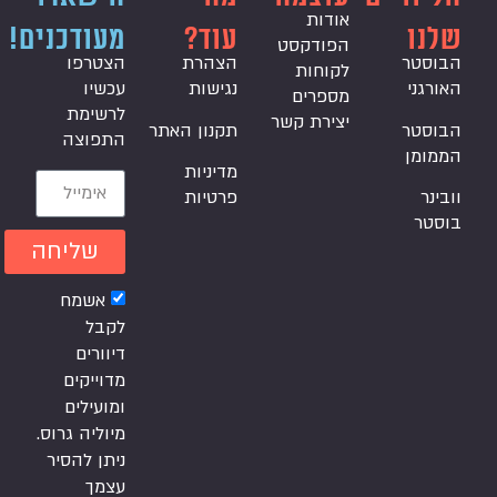
אודות
שלנו
עוד?
מעודכנים!
הפודקסט
הבוסטר
הצהרת
הצטרפו
לקוחות
האורגני
נגישות
עכשיו
מספרים
לרשימת
יצירת קשר
הבוסטר
תקנון האתר
התפוצה
הממומן
מדיניות
וובינר
פרטיות
בוסטר
שליחה
אשמח
לקבל
דיוורים
מדוייקים
ומועילים
מיוליה גרוס.
ניתן להסיר
עצמך