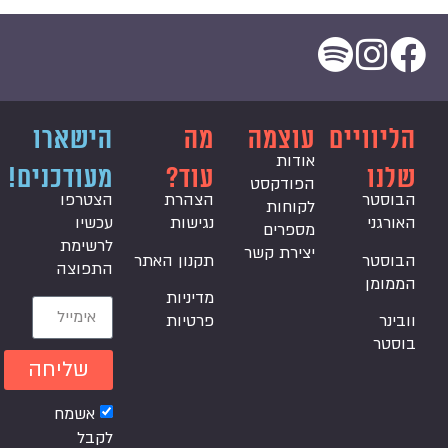
הליוויים
עוצמה
מה
הישארו
אודות
שלנו
עוד?
מעודכנים!
הפודקסט
הבוסטר
הצהרת
הצטרפו
לקוחות
האורגני
נגישות
עכשיו
מספרים
לרשימת
יצירת קשר
הבוסטר
תקנון האתר
התפוצה
הממומן
מדיניות
וובינר
פרטיות
בוסטר
שליחה
אשמח
לקבל