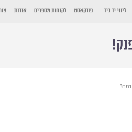
ליווי יד ביד
פודקאסט
לקוחות מספרים
אודות
צור
נק!
 הזה?