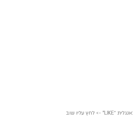
) -> סמן בו ״אהבתי״ או באנגלית ״LIKE" -> לחץ עליו שוב