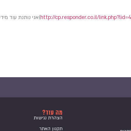
http://cp.responder.co.il/link.php?lid
)אני נותנת עוד מיד
מה עוד?
הצהרת נגישות
תקנון האתר