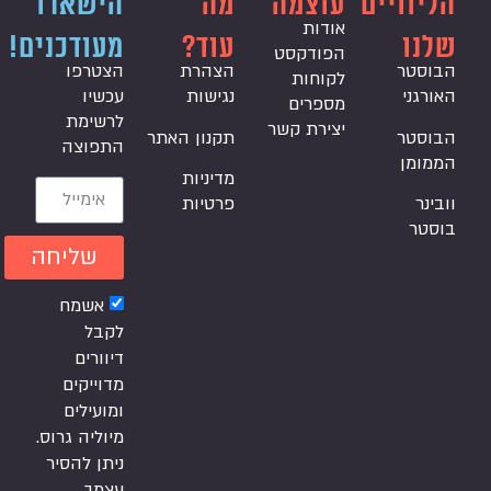
הליוויים
עוצמה
מה
הישארו
אודות
שלנו
עוד?
מעודכנים!
הפודקסט
הבוסטר
הצהרת
הצטרפו
לקוחות
האורגני
נגישות
עכשיו
מספרים
לרשימת
יצירת קשר
הבוסטר
תקנון האתר
התפוצה
הממומן
מדיניות
וובינר
פרטיות
בוסטר
שליחה
אשמח
לקבל
דיוורים
מדוייקים
ומועילים
מיוליה גרוס.
ניתן להסיר
עצמך