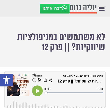
יוליה גרוס
דברו איתנו
לא משתמשים במניפולציות
שיווקיות? || פרק 12
פתח סרגל