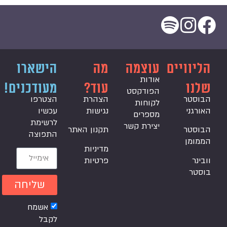
הליוויים
עוצמה
מה
הישארו
אודות
שלנו
עוד?
מעודכנים!
הפודקסט
הבוסטר
הצהרת
הצטרפו
לקוחות
האורגני
נגישות
עכשיו
מספרים
לרשימת
יצירת קשר
הבוסטר
תקנון האתר
התפוצה
הממומן
מדיניות
וובינר
פרטיות
בוסטר
שליחה
אשמח
לקבל