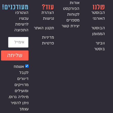
אודות
שלנו
עוד?
מעודכנים!
הפודקסט
הבוסטר
הצהרת
הצטרפו
לקוחות
האורגני
נגישות
עכשיו
מספרים
לרשימת
יצירת קשר
הבוסטר
תקנון האתר
התפוצה
הממומן
מדיניות
וובינר
פרטיות
בוסטר
שליחה
אשמח
לקבל
דיוורים
מדוייקים
ומועילים
מיוליה גרוס.
ניתן להסיר
עצמך