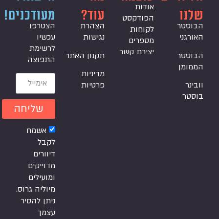
אודות
שלנו
עוד?
מעודכנים!
הפודקסט
הבוסטר
הצהרת
הצטרפו
לקוחות
האורגני
נגישות
עכשיו
מספרים
לרשימת
יצירת קשר
הבוסטר
תקנון האתר
התפוצה
הממומן
מדיניות
וובינר
פרטיות
בוסטר
שליחה
אשמח
לקבל
דיוורים
מדוייקים
ומועילים
מיוליה גרוס.
ניתן להסיר
עצמך