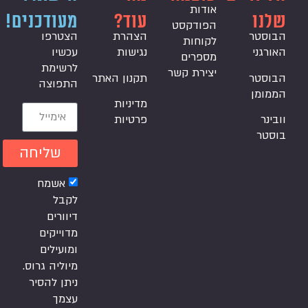
אודות
שלנו
עוד?
מעודכנים!
הפודקסט
הבוסטר
הצהרת
הצטרפו
לקוחות
האורגני
נגישות
עכשיו
מספרים
לרשימת
יצירת קשר
הבוסטר
תקנון האתר
התפוצה
הממומן
מדיניות
וובינר
פרטיות
בוסטר
שליחה
אשמח
לקבל
דיוורים
מדוייקים
ומועילים
מיוליה גרוס.
ניתן להסיר
עצמך