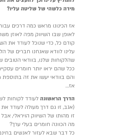
להמליץ עלינו וכך להעצים את השי
מידה כלשהי של שליטה עליו?
אז הכינונו מראש כמה דרכים עבור
לאופן שבו השיווק מפה לאוזן מש
קודם כל, כדי שנוכל לעודד את הש
עלינו לוודא שאנחנו חברים של הלק
שהלקוחות שלנו, בוודאי הטובים ש
ככל שהם יראו יותר חומרים עסקיי
והם בוודאי יעשו את זה בתוספת מי
אז…
הדרך הראשונה
לעודד לקוחות לש
(אגב, זו גם דרך מעולה לעודד את
זו מהותו של השיווק הויראלי, אבל 
מה הכוונה חומרים בעלי ערך?
כל דבר שבא לעזור לאנשים בחינם