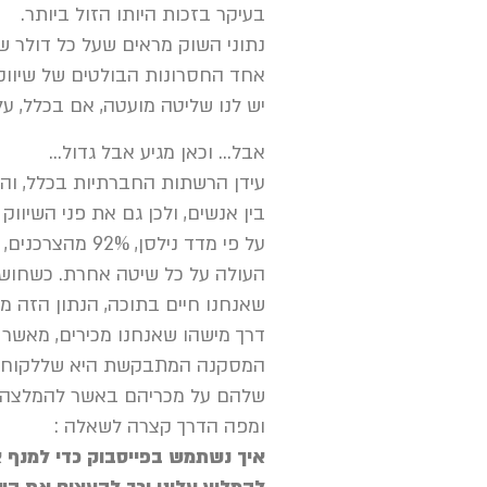
בעיקר בזכות היותו הזול ביותר.
נתוני השוק מראים שעל כל דולר שתשקיעו
אחד החסרונות הבולטים של שיווק 
יש לנו שליטה מועטה, אם בכלל, על
אבל… וכאן מגיע אבל גדול…
עידן הרשתות החברתיות בכלל, וה
בין אנשים, ולכן גם את פני השיווק 
על פי מדד נילסן, 92% מהצרכנים, מדרגים המלצות ממכרים כשיטת הפרסום
העולה על כל שיטה אחרת. כשחוש
שאנחנו חיים בתוכה, הנתון הזה מאד
דרך מישהו שאנחנו מכירים, מאשר
המסקנה המתבקשת היא שללקוחות 
שלהם על מכריהם באשר להמלצה ע
ומפה הדרך קצרה לשאלה :
איך נשתמש בפייסבוק כדי למנף 