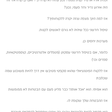
ופנית אליו או מיד קנית ממנו? נכון שזה לא קרה לך? ואם כן קרה אז זה
היה אירוע נדיר וחד פעמי, נכון?
אז למה הינך מצפה שזה יקרה ללקוחותיך?
טיפול חדשני ככל שיהיה לא גורם לאנשים לקנות.
מערכות יחסים כן.
כלומר, אם בטיפול חדשני עסקינן (מטפלים אלטרנטיביים, קוסמטיקאיות,
ספרים וכו׳)
אז ללקוח הפוטנציאלי שהוא סקפטי מטיבעו אין דרך להיות משוכנע שמה
שכתבת
הוא אמיתי. הוא ״אכל אותה״ כבר מליון פעם עם הבטחות לא ממומשות
אז ההבטחה שלך שקופה לו.
היא תהפוך להיות רלוונטית עבורו רק אחרי שתתחיל להתקיים מערכת