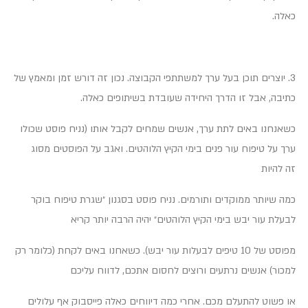
כאלה.
3. יוצרים תוכן בעל ערך למשתתפי הקבוצה. נכון זה דורש זמן ומאמץ של
כתיבה, אבל זו הדרך היחידה שעובדת בשיתופים כאלה.
כשאנחנו באים לתת ערך, אנשים שמחים לקבל אותו (נניח פוסט שכולו
ערך על טיפוח עור פנים בימי הקיץ הלוהטים. ואגב על הפוסטים מסוג
זה להיות
כמה שיותר ממוקדים ותורמים. נניח פוסט בסגנון ״שגרת טיפוח בוקר
לבעלת עור יבש בימי הקיץ הלוהטים״ יהיה הרבה יותר קריא
מפוסט של 10 טיפים לבעלות עור יבש). כשאחנו באים לקחת (כלומר רק
למכור) אנשים נרתעים ורוצים לחסום אתכם, לדווח עליכם
או פשוט להתעלם מכם. אחרי כמה דיווחים כאלה פייסבוק אף עלולים