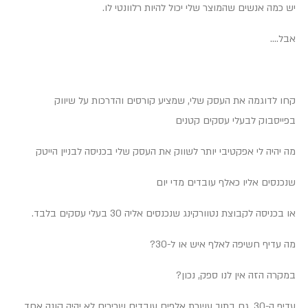
יש כמה אנשים שהמוצר שלי יכול להיות רלוונטי לו.
אבל….
קחו לדוגמה את העסק שלי, שמציע קורסים והדרכות על שיווק
בפייסבוק לבעלי עסקים קטנים
מה יהיה לי אפקטיבי יותר לשווק את העסק שלי בכניסה לבניין הייטק
שנכנסים אליו כאלף עובדים מדי יום
או בכניסה לקבוצת נטוורקינג שנכנסים אליה 30 בעלי עסקים בלבד.
מה עדיף חשיפה לאלף איש או ל-30?
במקרה הזה אין לנו ספק, נכון?
עדיף ה-30. גם בתוך עשרת אלפים עובדים שכירים לא יהיה קונה אחד