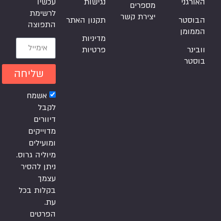
האורגני
נגישות
עכשיו
מספרים
לרשימת
יצירת קשר
הבוסטר
תקנון האתר
התפוצה
הממומן
מדיניות
וובינר
פרטיות
בוסטר
שליחה
אשמח
לקבל
דיוורים
מדוייקים
ומועילים
מיוליה גרוס.
ניתן להסיר
עצמך
בקלות בכל
עת.
הפרטים