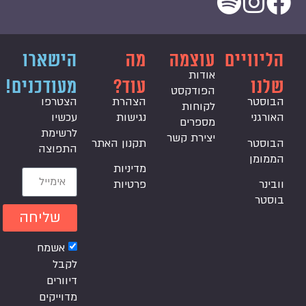
הליוויים
עוצמה
מה
הישארו
אודות
שלנו
עוד?
מעודכנים!
הפודקסט
הבוסטר
הצהרת
הצטרפו
לקוחות
האורגני
נגישות
עכשיו
מספרים
לרשימת
יצירת קשר
הבוסטר
תקנון האתר
התפוצה
הממומן
מדיניות
וובינר
פרטיות
בוסטר
שליחה
אשמח
לקבל
דיוורים
מדוייקים