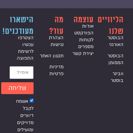
הליוויים
עוצמה
מה
הישארו
אודות
שלנו
עוד?
מעודכנים!
הפודקסט
הבוסטר
הצהרת
הצטרפו
לקוחות
האורגני
נגישות
עכשיו
מספרים
לרשימת
יצירת קשר
הבוסטר
תקנון האתר
התפוצה
הממומן
מדיניות
וובינר
פרטיות
בוסטר
שליחה
אשמח
לקבל
דיוורים
מדוייקים
ומועילים