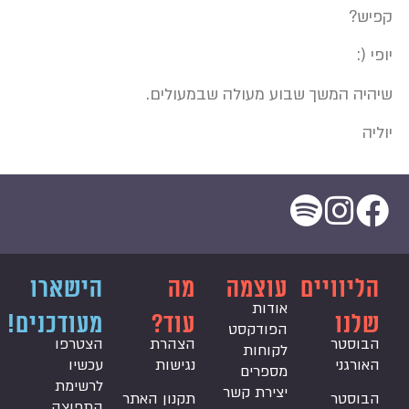
קפיש?
יופי (:
שיהיה המשך שבוע מעולה שבמעולים.
יוליה
הליוויים
עוצמה
מה
הישארו
אודות
שלנו
עוד?
מעודכנים!
הפודקסט
הבוסטר
הצהרת
הצטרפו
לקוחות
האורגני
נגישות
עכשיו
מספרים
לרשימת
יצירת קשר
הבוסטר
תקנון האתר
התפוצה