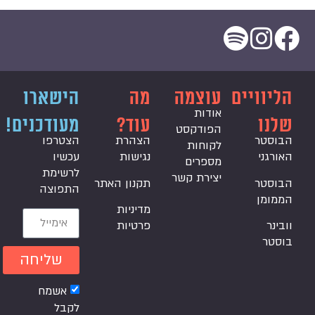
הליוויים
עוצמה
מה
הישארו
אודות
שלנו
עוד?
מעודכנים!
הפודקסט
הבוסטר
הצהרת
הצטרפו
לקוחות
האורגני
נגישות
עכשיו
מספרים
לרשימת
יצירת קשר
הבוסטר
תקנון האתר
התפוצה
הממומן
מדיניות
וובינר
פרטיות
בוסטר
שליחה
אשמח
לקבל