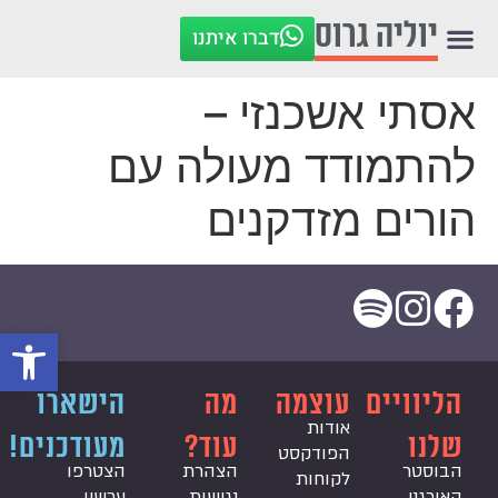
לתוכן
יוליה גרוס
דברו איתנו
אסתי אשכנזי –
להתמודד מעולה עם
הורים מזדקנים
פתח סרגל
הליוויים
עוצמה
מה
הישארו
אודות
שלנו
עוד?
מעודכנים!
הפודקסט
הבוסטר
הצהרת
הצטרפו
לקוחות
האורגני
נגישות
עכשיו