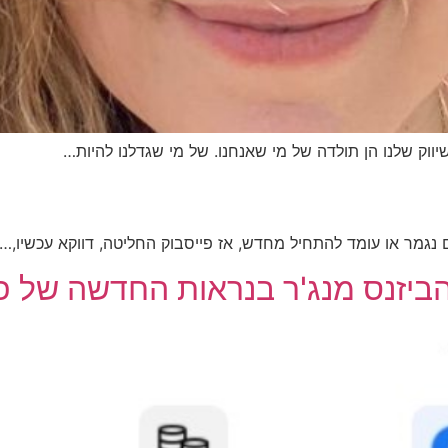
וק שלנו הן תולדה של מי שאנחנו. של מי שגדלנו להיות…
ם נגמר או עומד להתחיל מחדש, אז פייסבוק החליטה, דווקא עכשיו,…
ביזנס מנג'ר בנראות החדשה של פ