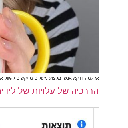
אז למה דווקא אנשי מקצוע מעולים מתקשים לשווק את עצמם ברשת? הינה 6 סיבות, ל
הררכיה של עלויות של לידי