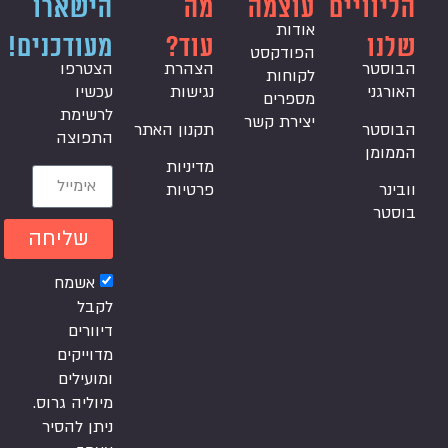
הליוויים
עוצמה
מה
הישארו
אודות
שלנו
עוד?
מעודכנים!
הפודקסט
הבוסטר
הצהרת
הצטרפו
לקוחות
האורגני
נגישות
עכשיו
מספרים
לרשימת
יצירת קשר
הבוסטר
תקנון האתר
התפוצה
הממומן
מדיניות
וובינר
פרטיות
בוסטר
שליחה
אשמח
לקבל
דיוורים
מדוייקים
ומועילים
מיוליה גרוס.
ניתן להסיר