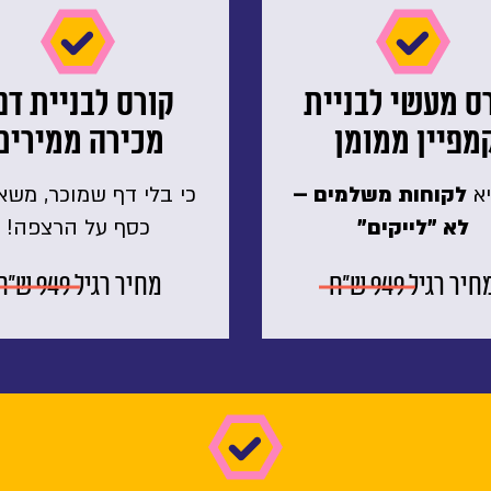
ס מעשי לבניית
קורס לבניית דפ
מפיין ממומן
מכירה ממירים
א
לקוחות משלמים –
כי בלי דף שמוכר, משא
לא "לייקים
"
כסף על הרצפה!
חיר רגיל
949 ש״ח
מחיר רגיל
949 ש״ח